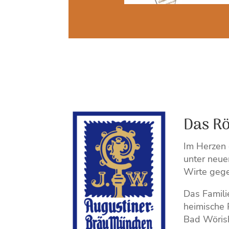
Das Rö
Im Herzen 
unter neue
Wirte geg
Das Famili
heimische 
Bad Wörish