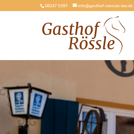
08247 5397
info@gasthof-roessle-bw.de