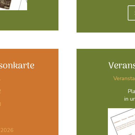
isonkarte
Veran
1
Veranst
2
Pla
in u
3
i 2026