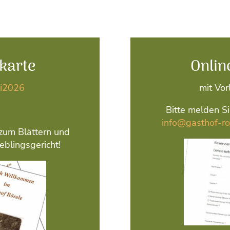
karte
Onlin
i2026
mit Vor
Bitte melden S
info@gasthof-r
zum Blättern und
eblingsgericht!